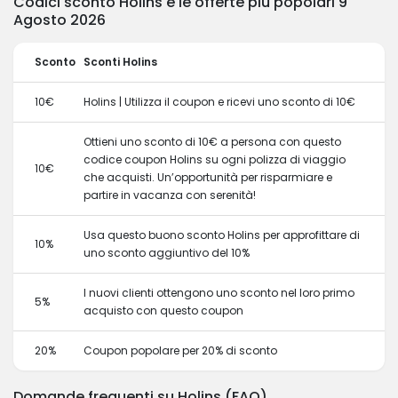
Codici sconto Holins e le offerte più popolari 9
Agosto 2026
Sconto
Sconti Holins
10€
Holins | Utilizza il coupon e ricevi uno sconto di 10€
Ottieni uno sconto di 10€ a persona con questo
codice coupon Holins su ogni polizza di viaggio
10€
che acquisti. Un’opportunità per risparmiare e
partire in vacanza con serenità!
Usa questo buono sconto Holins per approfittare di
10%
uno sconto aggiuntivo del 10%
I nuovi clienti ottengono uno sconto nel loro primo
5%
acquisto con questo coupon
20%
Coupon popolare per 20% di sconto
Domande frequenti su Holins (FAQ)