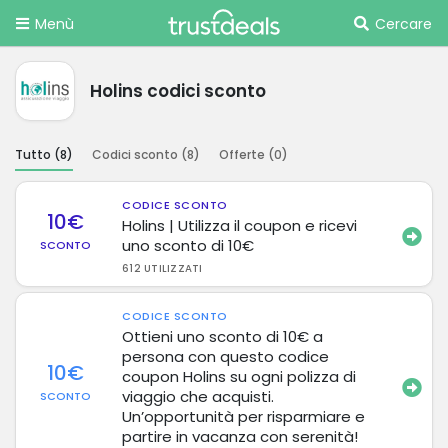
Menù
Cercare
Holins codici sconto
Tutto (
8
)
Codici sconto (
8
)
Offerte (
0
)
CODICE SCONTO
10€
Holins | Utilizza il coupon e ricevi
uno sconto di 10€
SCONTO
612 UTILIZZATI
CODICE SCONTO
Ottieni uno sconto di 10€ a
persona con questo codice
10€
coupon Holins su ogni polizza di
viaggio che acquisti.
SCONTO
Un’opportunità per risparmiare e
partire in vacanza con serenità!