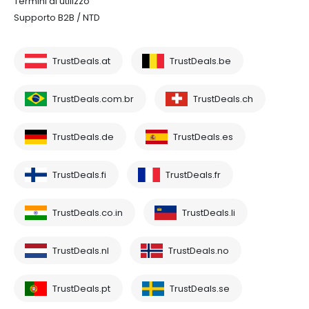
Termini di utilizzo
Supporto B2B / NTD
TrustDeals.at
TrustDeals.be
TrustDeals.com.br
TrustDeals.ch
TrustDeals.de
TrustDeals.es
TrustDeals.fi
TrustDeals.fr
TrustDeals.co.in
TrustDeals.li
TrustDeals.nl
TrustDeals.no
TrustDeals.pt
TrustDeals.se