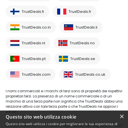
TrustDeals.fi
TrustDeals.fr
TrustDeals.co.in
TrustDeals.li
TrustDeals.nl
TrustDeals.no
TrustDeals.pt
TrustDeals.se
TrustDeals.com
TrustDeals.co.uk
I nomi commerciali e i marchi di terzi sono di proprietà dei rispettivi
proprietari terzi. La presenza di un nome commerciale o di un
marchio di una terza parte non significa che TrustDeals abbia una
relazione attiva con tale terza parte o che TrustDeals ne approvi i
servizi.
×
Questo sito web utilizza cookie
Questo sito web utilizza i cookie per migliorare la tua esperienza di
© 2026 TrustDeals è un marchio registrato di AMS Digital B.V. - Oud