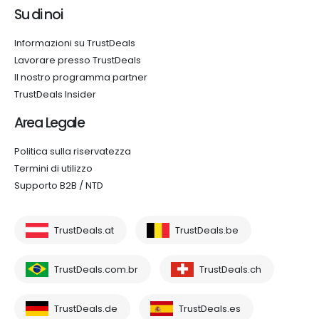
Su di noi
Informazioni su TrustDeals
Lavorare presso TrustDeals
Il nostro programma partner
TrustDeals Insider
Area Legale
Politica sulla riservatezza
Termini di utilizzo
Supporto B2B / NTD
TrustDeals.at
TrustDeals.be
TrustDeals.com.br
TrustDeals.ch
TrustDeals.de
TrustDeals.es