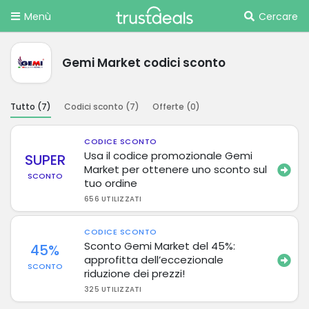
Menù
Cercare
Gemi Market codici sconto
Tutto (
7
)
Codici sconto (
7
)
Offerte (
0
)
CODICE SCONTO
Usa il codice promozionale Gemi
SUPER
Market per ottenere uno sconto sul
SCONTO
tuo ordine
656 UTILIZZATI
CODICE SCONTO
Sconto Gemi Market del 45%:
45%
approfitta dell’eccezionale
SCONTO
riduzione dei prezzi!
325 UTILIZZATI