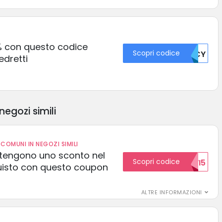
% con questo codice
Scopri codice
TVCY
dretti
negozi simili
COMUNI IN NEGOZI SIMILI
 ottengono uno sconto nel
Scopri codice
NUOVI5
uisto con questo coupon
ALTRE INFORMAZIONI