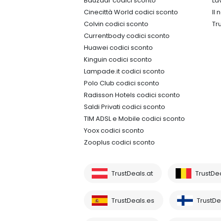
Bauzaar codici sconto
La
Cinecittà World codici sconto
Il
Colvin codici sconto
Tr
Currentbody codici sconto
Huawei codici sconto
Kinguin codici sconto
Lampade.it codici sconto
Polo Club codici sconto
Radisson Hotels codici sconto
Saldi Privati codici sconto
TIM ADSL e Mobile codici sconto
Yoox codici sconto
Zooplus codici sconto
TrustDeals.at
TrustDe
TrustDeals.es
TrustDea