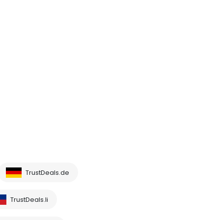
TrustDeals.de
TrustDeals.li