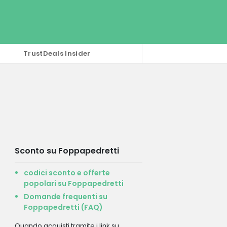
TrustDeals Insider
Sconto su Foppapedretti
codici sconto e offerte
popolari su Foppapedretti
Domande frequenti su
Foppapedretti (FAQ)
Quando acquisti tramite i link su