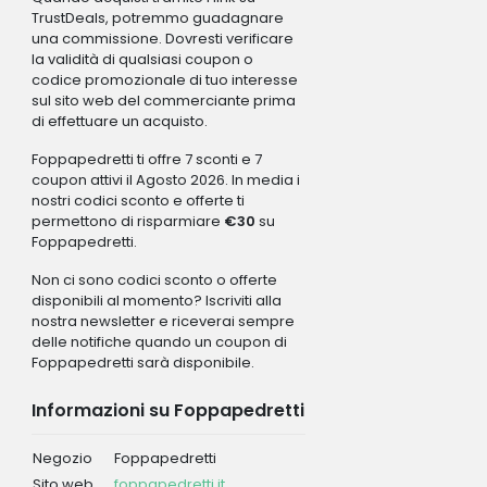
TrustDeals, potremmo guadagnare
una commissione. Dovresti verificare
la validità di qualsiasi coupon o
codice promozionale di tuo interesse
sul sito web del commerciante prima
di effettuare un acquisto.
Foppapedretti ti offre 7 sconti e 7
coupon attivi il Agosto 2026. In media i
nostri codici sconto e offerte ti
permettono di risparmiare
€30
su
Foppapedretti.
Non ci sono codici sconto o offerte
disponibili al momento? Iscriviti alla
nostra newsletter e riceverai sempre
delle notifiche quando un coupon di
Foppapedretti sarà disponibile.
Informazioni su Foppapedretti
Negozio
Foppapedretti
Sito web
foppapedretti.it