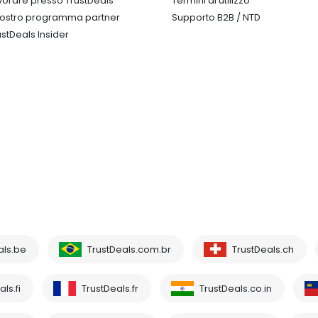
vorare presso TrustDeals
Termini di utilizzo
 nostro programma partner
Supporto B2B / NTD
ustDeals Insider
als.be
TrustDeals.com.br
TrustDeals.ch
ls.fi
TrustDeals.fr
TrustDeals.co.in