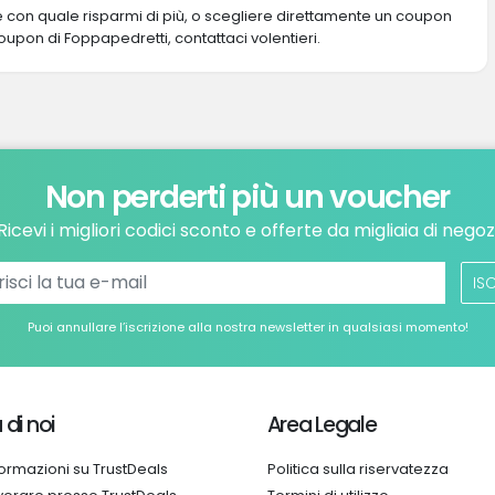
re con quale risparmi di più, o scegliere direttamente un coupon
coupon di Foppapedretti, contattaci volentieri.
Non perderti più un voucher
Ricevi i migliori codici sconto e offerte da migliaia di negoz
ISC
Puoi annullare l’iscrizione alla nostra newsletter in qualsiasi momento!
 di noi
Area Legale
formazioni su TrustDeals
Politica sulla riservatezza