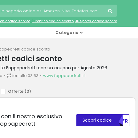
on codice sconto
Eurobrico codice sconto
JD Sports codice sconto
Categorie
papedretti codice sconto
ti codici sconto
erte Foppapedretti con un coupon per Agosto 2026
io
ieri alle 03:53
www.foppapedretti.it
Offerte (
0
)
 con il nostro esclusivo
Scopri codice
MDFR
oppapedretti