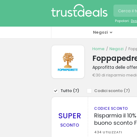
Popolari:
Dys
Negozi
Home
Negozi
Fop
Foppapedret
Approfitta delle off
€30 di risparmio med
Tutto (
7
)
Codici sconto (
7
)
CODICE SCONTO
SUPER
Risparmia il 10%
buono sconto F
SCONTO
434 UTILIZZATI