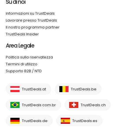
Su di noi
Informazioni su TrustDeals
Lavorare presso TrustDeals
Il nostro programma partner
TrustDeals Insider
Area Legale
Politica sulla riservatezza
Termini di utilizzo
Supporto B2B / NTD
TrustDeals.at
TrustDeals.be
TrustDeals.com.br
TrustDeals.ch
TrustDeals.de
TrustDeals.es