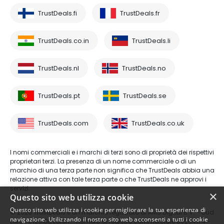
TrustDeals.fi
TrustDeals.fr
TrustDeals.co.in
TrustDeals.li
TrustDeals.nl
TrustDeals.no
TrustDeals.pt
TrustDeals.se
TrustDeals.com
TrustDeals.co.uk
I nomi commerciali e i marchi di terzi sono di proprietà dei rispettivi
proprietari terzi. La presenza di un nome commerciale o di un
marchio di una terza parte non significa che TrustDeals abbia una
relazione attiva con tale terza parte o che TrustDeals ne approvi i
servizi.
×
Questo sito web utilizza cookie
Questo sito web utilizza i cookie per migliorare la tua esperienza di
© 2026 TrustDeals è un marchio registrato di AMS Digital B.V. - Oud
navigazione. Utilizzando il nostro sito web acconsenti a tutti i cookie
Laren 1, 1251BL, Laren - numero di registro commerciale 80264174 -