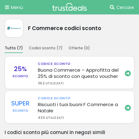
Menù
Cercare
F Commerce codici sconto
Tutto (
7
)
Codici sconto (
7
)
Offerte (
0
)
CODICE SCONTO
25%
Buona Commerce – Approfitta del
25% di sconto con questo voucher
SCONTO
362 UTILIZZATI
CODICE SCONTO
SUPER
Riscuoti i tuoi buoni F Commerce a
Natale
SCONTO
430 UTILIZZATI
I codici sconto più comuni in negozi simili