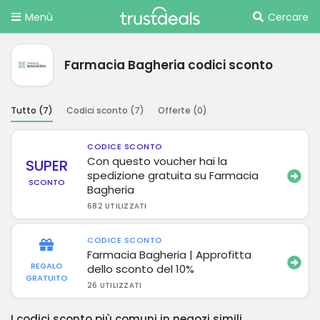
Menù
Cercare
Farmacia Bagheria codici sconto
Tutto (
7
)
Codici sconto (
7
)
Offerte (
0
)
CODICE SCONTO
Con questo voucher hai la
SUPER
spedizione gratuita su Farmacia
SCONTO
Bagheria
682 UTILIZZATI
CODICE SCONTO
Farmacia Bagheria | Approfitta
REGALO
dello sconto del 10%
GRATUITO
26 UTILIZZATI
I codici sconto più comuni in negozi simili