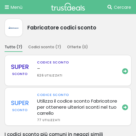
Menù
Cercare
Fabricatore codici sconto
Tutto (
7
)
Codici sconto (
7
)
Offerte (
0
)
CODICE SCONTO
SUPER
–
SCONTO
626 UTILIZZATI
CODICE SCONTO
Utilizza il codice sconto Fabricatore
SUPER
per ottenere ulteriori sconti nel tuo
SCONTO
carrello
77 UTILIZZATI
I codici sconto più comuni in negozi simili