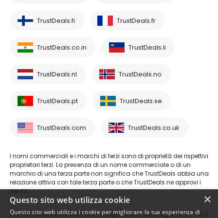
TrustDeals.fi
TrustDeals.fr
TrustDeals.co.in
TrustDeals.li
TrustDeals.nl
TrustDeals.no
TrustDeals.pt
TrustDeals.se
TrustDeals.com
TrustDeals.co.uk
I nomi commerciali e i marchi di terzi sono di proprietà dei rispettivi
proprietari terzi. La presenza di un nome commerciale o di un
marchio di una terza parte non significa che TrustDeals abbia una
relazione attiva con tale terza parte o che TrustDeals ne approvi i
servizi.
×
Questo sito web utilizza cookie
Questo sito web utilizza i cookie per migliorare la tua esperienza di
© 2026 TrustDeals è un marchio registrato di AMS Digital B.V. - Oud