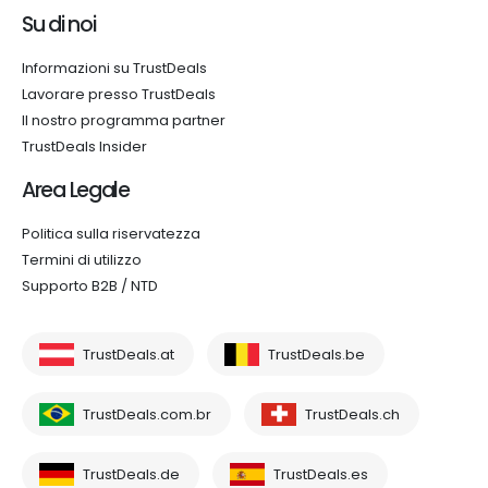
Su di noi
Informazioni su TrustDeals
Lavorare presso TrustDeals
Il nostro programma partner
TrustDeals Insider
Area Legale
Politica sulla riservatezza
Termini di utilizzo
Supporto B2B / NTD
TrustDeals.at
TrustDeals.be
TrustDeals.com.br
TrustDeals.ch
TrustDeals.de
TrustDeals.es