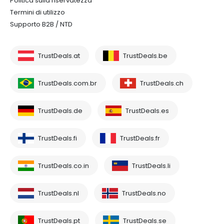
Politica sulla riservatezza
Termini di utilizzo
Supporto B2B / NTD
TrustDeals.at
TrustDeals.be
TrustDeals.com.br
TrustDeals.ch
TrustDeals.de
TrustDeals.es
TrustDeals.fi
TrustDeals.fr
TrustDeals.co.in
TrustDeals.li
TrustDeals.nl
TrustDeals.no
TrustDeals.pt
TrustDeals.se