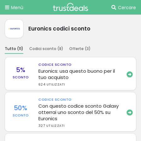
Menù
Cercare
Euronics codici sconto
Tutto (
11
)
Codici sconto (
8
)
Offerte (
3
)
CODICE SCONTO
5%
Euronics: usa questo buono per il
tuo acquisto
SCONTO
624 UTILIZZATI
CODICE SCONTO
Con questo codice sconto Galaxy
50%
otterrai uno sconto del 50% su
SCONTO
Euronics
327 UTILIZZATI