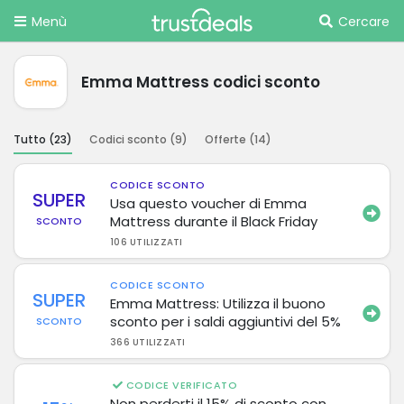
Menù
Cercare
Emma Mattress codici sconto
Tutto (
23
)
Codici sconto (
9
)
Offerte (
14
)
CODICE SCONTO
SUPER
Usa questo voucher di Emma
Mattress durante il Black Friday
SCONTO
106 UTILIZZATI
CODICE SCONTO
SUPER
Emma Mattress: Utilizza il buono
sconto per i saldi aggiuntivi del 5%
SCONTO
366 UTILIZZATI
CODICE VERIFICATO
Non perderti il 15% di sconto con