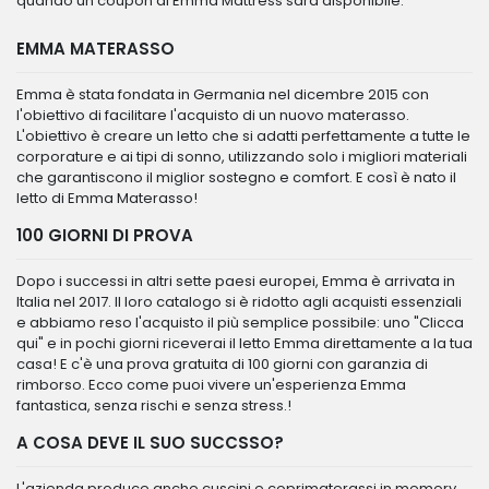
quando un coupon di Emma Mattress sarà disponibile.
EMMA MATERASSO
Emma è stata fondata in Germania nel dicembre 2015 con
l'obiettivo di facilitare l'acquisto di un nuovo materasso.
L'obiettivo è creare un letto che si adatti perfettamente a tutte le
corporature e ai tipi di sonno, utilizzando solo i migliori materiali
che garantiscono il miglior sostegno e comfort. E così è nato il
letto di Emma Materasso!
100 GIORNI DI PROVA
Dopo i successi in altri sette paesi europei, Emma è arrivata in
Italia nel 2017. Il loro catalogo si è ridotto agli acquisti essenziali
e abbiamo reso l'acquisto il più semplice possibile: uno "Clicca
qui" e in pochi giorni riceverai il letto Emma direttamente a la tua
casa! E c'è una prova gratuita di 100 giorni con garanzia di
rimborso. Ecco come puoi vivere un'esperienza Emma
fantastica, senza rischi e senza stress.!
A COSA DEVE IL SUO SUCCSSO?
L'azienda produce anche cuscini e coprimaterassi in memory.