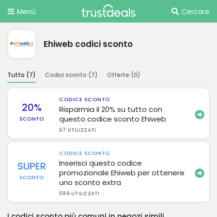
Menù
Cercare
Ehiweb codici sconto
Tutto (
7
)
Codici sconto (
7
)
Offerte (
0
)
CODICE SCONTO
20%
Risparmia il 20% su tutto con
questo codice sconto Ehiweb
SCONTO
57 UTILIZZATI
CODICE SCONTO
Inserisci questo codice
SUPER
promozionale Ehiweb per ottenere
SCONTO
uno sconto extra
599 UTILIZZATI
I codici sconto più comuni in negozi simili