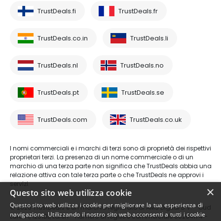
TrustDeals.fi
TrustDeals.fr
TrustDeals.co.in
TrustDeals.li
TrustDeals.nl
TrustDeals.no
TrustDeals.pt
TrustDeals.se
TrustDeals.com
TrustDeals.co.uk
I nomi commerciali e i marchi di terzi sono di proprietà dei rispettivi
proprietari terzi. La presenza di un nome commerciale o di un
marchio di una terza parte non significa che TrustDeals abbia una
relazione attiva con tale terza parte o che TrustDeals ne approvi i
servizi.
×
Questo sito web utilizza cookie
Questo sito web utilizza i cookie per migliorare la tua esperienza di
© 2026 TrustDeals è un marchio registrato di AMS Digital B.V. - Oud
navigazione. Utilizzando il nostro sito web acconsenti a tutti i cookie
Laren 1, 1251BL, Laren - numero di registro commerciale 80264174 -