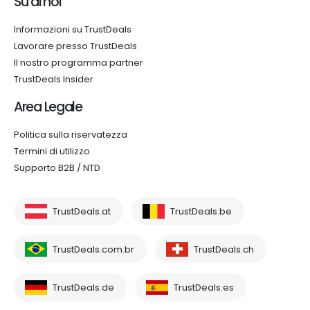
Su di noi
Informazioni su TrustDeals
Lavorare presso TrustDeals
Il nostro programma partner
TrustDeals Insider
Area Legale
Politica sulla riservatezza
Termini di utilizzo
Supporto B2B / NTD
TrustDeals.at
TrustDeals.be
TrustDeals.com.br
TrustDeals.ch
TrustDeals.de
TrustDeals.es