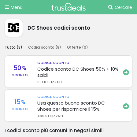
Menù
Cercare
DC Shoes codici sconto
Tutto (
8
)
Codici sconto (
8
)
Offerte (
0
)
CODICE SCONTO
50%
Codice sconto DC Shoes 50% + 10%
saldi
SCONTO
691 UTILIZZATI
CODICE SCONTO
15%
Usa questo buono sconto DC
Shoes per risparmiare il 15%
SCONTO
486 UTILIZZATI
I codici sconto più comuni in negozi simili