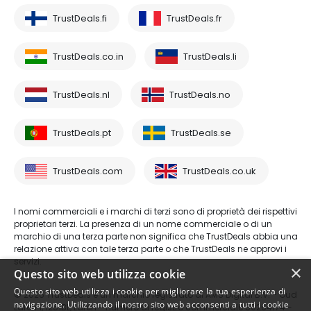
TrustDeals.fi
TrustDeals.fr
TrustDeals.co.in
TrustDeals.li
TrustDeals.nl
TrustDeals.no
TrustDeals.pt
TrustDeals.se
TrustDeals.com
TrustDeals.co.uk
I nomi commerciali e i marchi di terzi sono di proprietà dei rispettivi
proprietari terzi. La presenza di un nome commerciale o di un
marchio di una terza parte non significa che TrustDeals abbia una
relazione attiva con tale terza parte o che TrustDeals ne approvi i
servizi.
×
Questo sito web utilizza cookie
Questo sito web utilizza i cookie per migliorare la tua esperienza di
© 2026 TrustDeals è un marchio registrato di AMS Digital B.V. - Oud
navigazione. Utilizzando il nostro sito web acconsenti a tutti i cookie
Laren 1, 1251BL, Laren - numero di registro commerciale 80264174 -