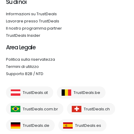
Su di noi
Informazioni su TrustDeals
Lavorare presso TrustDeals
Il nostro programma partner
TrustDeals Insider
Area Legale
Politica sulla riservatezza
Termini di utilizzo
Supporto B2B / NTD
TrustDeals.at
TrustDeals.be
TrustDeals.com.br
TrustDeals.ch
TrustDeals.de
TrustDeals.es