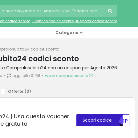
on codice sconto
Eurobrico codice sconto
JD Sports codice sconto
Categorie
pralosubito24 codice sconto
bito24 codici sconto
ferte Compralosubito24 con un coupon per Agosto 2026
io
oggi alle 01:56
www.compralosubito24.it
Offerte (
0
)
24 | Usa questo voucher
Scopri codice
RU1P
ne gratuita