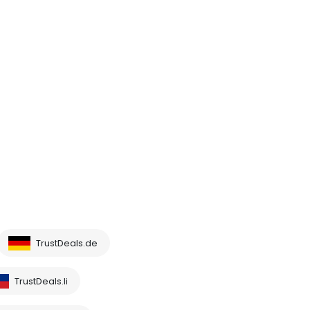
TrustDeals.de
TrustDeals.li