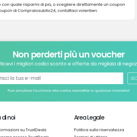
re con quale risparmi di più, o scegliere direttamente un coupon
 coupon di Compralosubito24, contattaci volentieri.
Non perderti più un voucher
Ricevi i migliori codici sconto e offerte da migliaia di negoz
ISC
Puoi annullare l’iscrizione alla nostra newsletter in qualsiasi momento!
 di noi
Area Legale
formazioni su TrustDeals
Politica sulla riservatezza