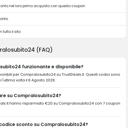
sconto nel loro primo acquisto con questo coupon
conto
 tutto il sito
ralosubito24 (FAQ)
ubito24 funzionante e disponibile?
onibili per Compralosubito24 su TrustDeals.it. Questi codici sono
i l'ultima volta il 6 Agosto 2026.
are su Compralosubito24?
rustDeals.it hanno risparmiato €20 su Compralosubito24 con 7 coupon
r codice sconto su Compralosubito24?