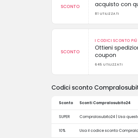
acquisto con q
SCONTO
81 UTILIZZATI
I CODICI SCONTO PIÙ 
Ottieni spedizi
SCONTO
coupon
645 UTILIZZATI
Codici sconto Compralosubito
Sconto
Sconti Compralosubito24
SUPER
Compralosubito24 | Usa questo
10%
Usa il codice sconto Compralosu