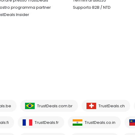
vorare presso TrustDeals
Termini di utilizzo
 nostro programma partner
Supporto B2B / NTD
ustDeals Insider
als.be
TrustDeals.com.br
TrustDeals.ch
ls.fi
TrustDeals.fr
TrustDeals.co.in