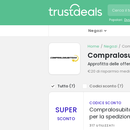
Popolari:
Dys
Negozi
Home
Negozi
Com
Compralosu
Approfitta delle of
€20 di risparmio med
Tutto (
7
)
Codici sconto (
7
)
CODICE SCONTO
SUPER
Compralosubito
per la spedizio
SCONTO
317 UTILIZZATI