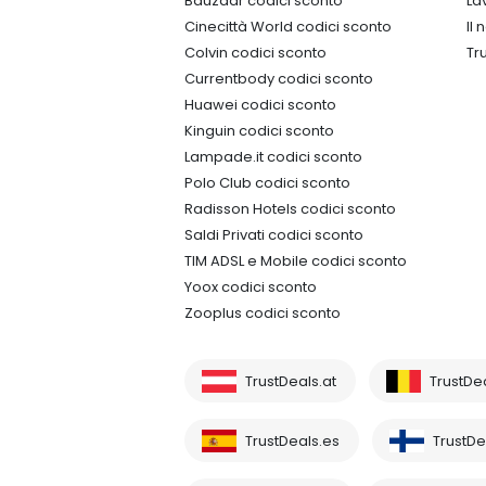
Bauzaar codici sconto
La
Cinecittà World codici sconto
Il
Colvin codici sconto
Tr
Currentbody codici sconto
Huawei codici sconto
Kinguin codici sconto
Lampade.it codici sconto
Polo Club codici sconto
Radisson Hotels codici sconto
Saldi Privati codici sconto
TIM ADSL e Mobile codici sconto
Yoox codici sconto
Zooplus codici sconto
TrustDeals.at
TrustDe
TrustDeals.es
TrustDea