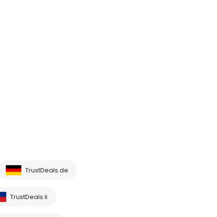
TrustDeals.de
TrustDeals.li