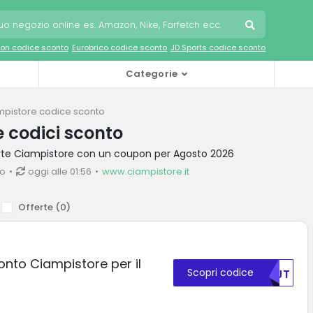
on codice sconto
Eurobrico codice sconto
JD Sports codice sconto
Categorie
mpistore codice sconto
 codici sconto
erte Ciampistore con un coupon per Agosto 2026
io
oggi alle 01:56
www.ciampistore.it
Offerte (
0
)
onto Ciampistore per il
Scopri codice
NTJT