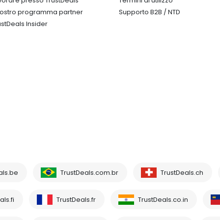
vorare presso TrustDeals
Termini di utilizzo
 nostro programma partner
Supporto B2B / NTD
ustDeals Insider
als.be
TrustDeals.com.br
TrustDeals.ch
ls.fi
TrustDeals.fr
TrustDeals.co.in