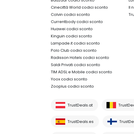
Bauzaar codici sconto
La
Cinecittà World codici sconto
Il
Colvin codici sconto
Tr
Currentbody codici sconto
Huawei codici sconto
Kinguin codici sconto
Lampade.it codici sconto
Polo Club codici sconto
Radisson Hotels codici sconto
Saldi Privati codici sconto
TIM ADSL e Mobile codici sconto
Yoox codici sconto
Zooplus codici sconto
TrustDeals.at
TrustDe
TrustDeals.es
TrustDea