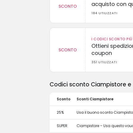
acquisto con q
SCONTO
184 UTILIZZATI
I CODICI SCONTO PIÙ 
Ottieni spedizi
SCONTO
coupon
351 UTILIZZATI
Codici sconto Ciampistore e 
Sconto
Sconti Ciampistore
25%
Usa il buono sconto Ciampistor
SUPER
Ciampistore – Usa questo vouch