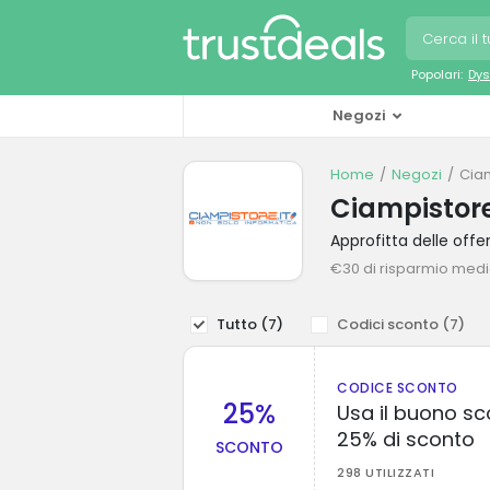
Popolari:
Dys
Negozi
Home
Negozi
Cia
Ciampistore
Approfitta delle off
€30 di risparmio med
Tutto (
7
)
Codici sconto (
7
)
CODICE SCONTO
25%
Usa il buono sc
25% di sconto
SCONTO
298 UTILIZZATI