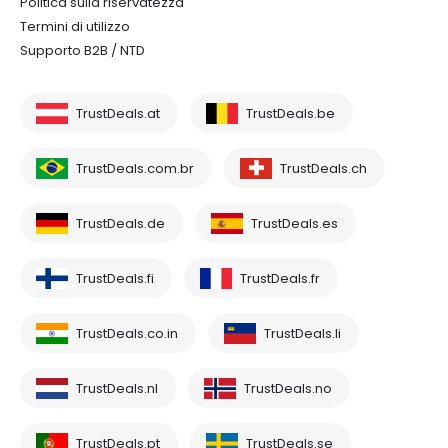
Politica sulla riservatezza
Termini di utilizzo
Supporto B2B / NTD
TrustDeals.at
TrustDeals.be
TrustDeals.com.br
TrustDeals.ch
TrustDeals.de
TrustDeals.es
TrustDeals.fi
TrustDeals.fr
TrustDeals.co.in
TrustDeals.li
TrustDeals.nl
TrustDeals.no
TrustDeals.pt
TrustDeals.se