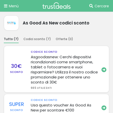
Menù
Cercare
As Good As New codici sconto
Tutto (
7
)
Codici sconto (
7
)
Offerte (
0
)
CODICE SCONTO
Asgoodasnew: Cerchi dispositivi
ricondizionati come smartphone,
30€
tablet o fotocamera e vuoi
risparmiare? Utilizza il nostro codice
SCONTO
promozionale per ottenere uno
sconto di 30€
665 UTILIZZATI
CODICE SCONTO
SUPER
Usa questo voucher As Good As
New per scontare €100
SCONTO