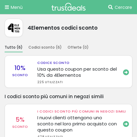
Menù
Cercare
4Elementos codici sconto
Tutto (
6
)
Codici sconto (
6
)
Offerte (
0
)
CODICE SCONTO
10%
Usa questo coupon per sconto del
10% da 4Elementos
SCONTO
225 UTILIZZATI
I codici sconto più comuni in negozi simili
I CODICI SCONTO PIÙ COMUNI IN NEGOZI SIMILI
I nuovi clienti ottengono uno
5%
sconto nel loro primo acquisto con
SCONTO
questo coupon
478 UTILIZZATI