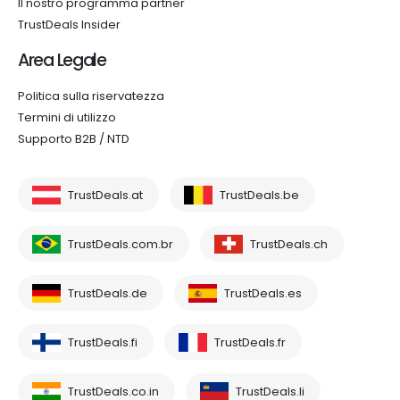
Il nostro programma partner
TrustDeals Insider
Area Legale
Politica sulla riservatezza
Termini di utilizzo
Supporto B2B / NTD
TrustDeals.at
TrustDeals.be
TrustDeals.com.br
TrustDeals.ch
TrustDeals.de
TrustDeals.es
TrustDeals.fi
TrustDeals.fr
TrustDeals.co.in
TrustDeals.li